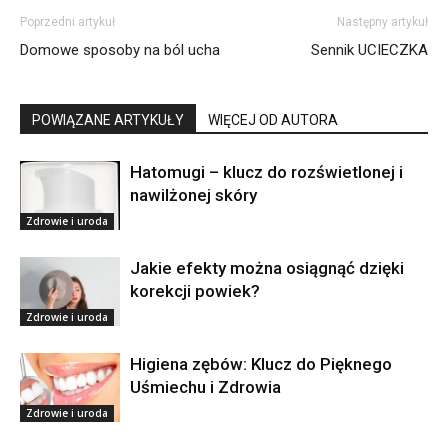
Poprzedni artykuł
Następny artykuł
Domowe sposoby na ból ucha
Sennik UCIECZKA
POWIĄZANE ARTYKUŁY
WIĘCEJ OD AUTORA
Hatomugi – klucz do rozświetlonej i
nawilżonej skóry
Zdrowie i uroda
Jakie efekty można osiągnąć dzięki
korekcji powiek?
Zdrowie i uroda
Higiena zębów: Klucz do Pięknego
Uśmiechu i Zdrowia
Zdrowie i uroda