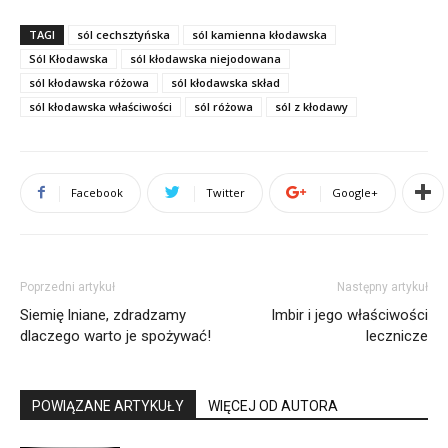
TAGI
sól cechsztyńska
sól kamienna kłodawska
Sól Kłodawska
sól kłodawska niejodowana
sól kłodawska różowa
sól kłodawska skład
sól kłodawska właściwości
sól różowa
sól z kłodawy
Facebook
Twitter
Google+
Poprzedni artykuł
Następny artykuł
Siemię lniane, zdradzamy
Imbir i jego właściwości
dlaczego warto je spożywać!
lecznicze
POWIĄZANE ARTYKUŁY
WIĘCEJ OD AUTORA