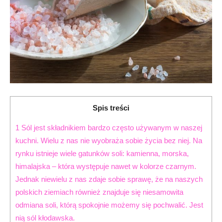
Spis treści
1
Sól jest składnikiem bardzo często używanym w naszej
kuchni. Wielu z nas nie wyobraża sobie życia bez niej. Na
rynku istnieje wiele gatunków soli: kamienna, morska,
himalajska – która występuje nawet w kolorze czarnym.
Jednak niewielu z nas zdaje sobie sprawę, że na naszych
polskich ziemiach również znajduje się niesamowita
odmiana soli, którą spokojnie możemy się pochwalić. Jest
nią sól kłodawska.