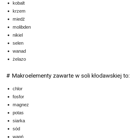
kobalt
krzem
miedź
molibden
nikiel
selen
wanad
żelazo
# Makroelementy zawarte w soli kłodawskiej to:
chlor
fosfor
magnez
potas
siarka
sód
wapń