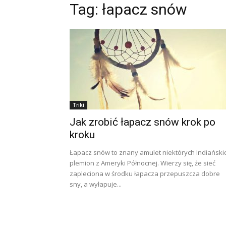
Tag: łapacz snów
Triki
Jak zrobić łapacz snów krok po
kroku
Łapacz snów to znany amulet niektórych Indiański
plemion z Ameryki Północnej. Wierzy się, że sieć
zapleciona w środku łapacza przepuszcza dobre
sny, a wyłapuje...