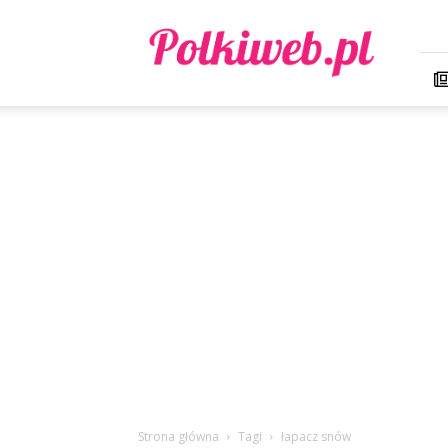
Polkiweb.pl
Strona główna
Tagi
łapacz snów