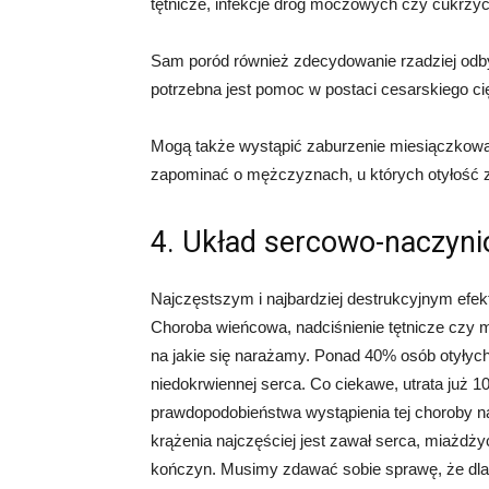
tętnicze, infekcje dróg moczowych czy cukrzyc
Sam poród również zdecydowanie rzadziej odby
potrzebna jest pomoc w postaci cesarskiego ci
Mogą także wystąpić zaburzenie miesiączkowani
zapominać o mężczyznach, u których otyłość 
4. Układ sercowo-naczyn
Najczęstszym i najbardziej destrukcyjnym efek
Choroba wieńcowa, nadciśnienie tętnicze czy mi
na jakie się narażamy. Ponad 40% osób otyły
niedokrwiennej serca. Co ciekawe, utrata już
prawdopodobieństwa wystąpienia tej choroby na
krążenia najczęściej jest zawał serca, miażdż
kończyn. Musimy zdawać sobie sprawę, że dla