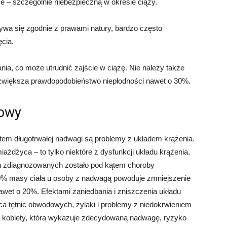
e – szczególnie niebezpieczną w okresie ciąży.
wa się zgodnie z prawami natury, bardzo często
ęcia.
a, co może utrudnić zajście w ciążę. Nie należy także
zwiększa prawdopodobieństwo niepłodności nawet o 30%.
iowy
tem długotrwałej nadwagi są problemy z układem krążenia.
ażdżyca – to tylko niektóre z dysfunkcji układu krążenia,
ch zdiagnozowanych zostało pod kątem choroby
 10% masy ciała u osoby z nadwagą powoduje zmniejszenie
wet o 20%. Efektami zaniedbania i zniszczenia układu
yca tętnic obwodowych, żylaki i problemy z niedokrwieniem
 kobiety, która wykazuje zdecydowaną nadwagę, ryzyko