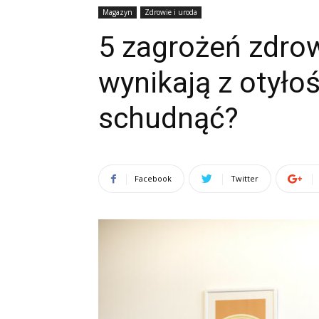
Magazyn
Zdrowie i uroda
5 zagrożeń zdrow
wynikają z otyło
schudnąć?
Facebook
Twitter