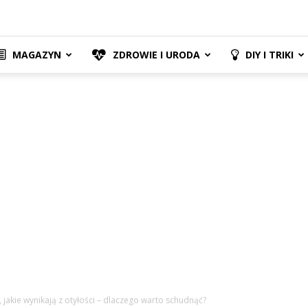
MAGAZYN
ZDROWIE I URODA
DIY I TRIKI
jakie wynikają z otyłości – dlaczego warto schudnąć?