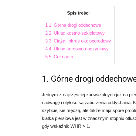
Spis treści
1
1. Górne drogi oddechowe
2
2. Układ kostno-szkieletowy
3
3. Ciąża i okres okołoporodowy
4
4. Układ sercowo-naczyniowy
5
5. Cukrzyca
1. Górne drogi oddechow
Jednym z najczęściej zauważalnych już na pi
nadwagę i otyłość są zaburzenia oddychania. K
szybciej się męczą, ale także mają spore prob
klatka piersiowa jest w znacznym stopniu otłus
gdy wskaźnik WHR > 1.