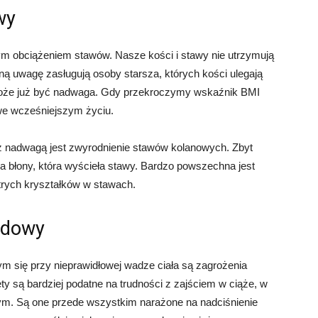
wy
m obciążeniem stawów. Nasze kości i stawy nie utrzymują
ną uwagę zasługują osoby starsza, których kości ulegają
może już być nadwaga. Gdy przekroczymy wskaźnik BMI
we wcześniejszym życiu.
 nadwagą jest zwyrodnienie stawów kolanowych. Zbyt
a błony, która wyścieła stawy. Bardzo powszechna jest
trych kryształków w stawach.
rodowy
m się przy nieprawidłowej wadze ciała są zagrożenia
ety są bardziej podatne na trudności z zajściem w ciąże, w
wym. Są one przede wszystkim narażone na nadciśnienie