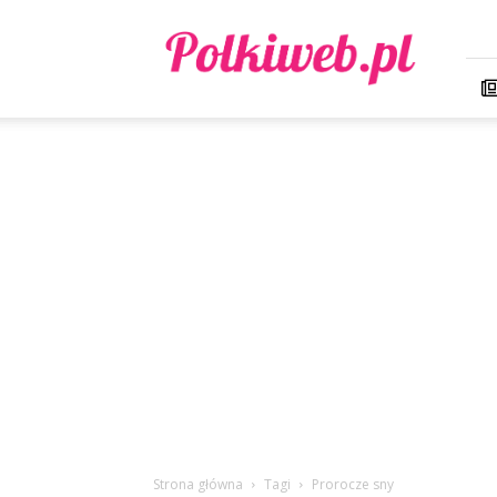
Polkiweb.pl
Strona główna
Tagi
Prorocze sny