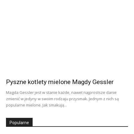
Pyszne kotlety mielone Magdy Gessler
Magda Gessler jest w stanie każde, nawet najprostsze danie
zmienić w jedyny w swoim rodzaju przysmak. Jednym z nich są
popularne mielone. Jak smakują...
Popularne