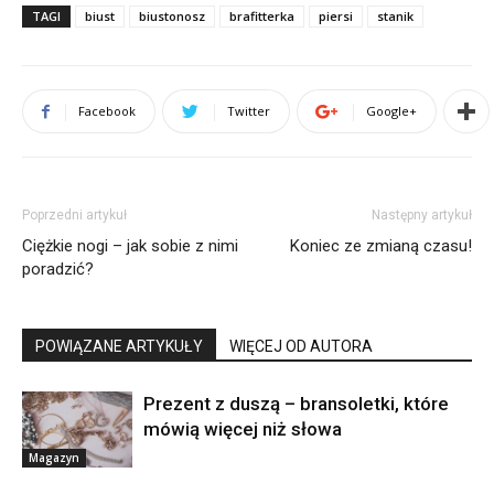
TAGI
biust
biustonosz
brafitterka
piersi
stanik
Facebook
Twitter
Google+
Poprzedni artykuł
Następny artykuł
Ciężkie nogi – jak sobie z nimi
Koniec ze zmianą czasu!
poradzić?
POWIĄZANE ARTYKUŁY
WIĘCEJ OD AUTORA
Prezent z duszą – bransoletki, które
mówią więcej niż słowa
Magazyn