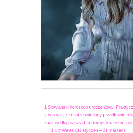
1
Słowiański horoskop urodzeniowy. Praktyczn
z nas wie, że nasi słowiańscy przodkowie ró
znak według naszych rodzimych wierzeń jest To
1.1
# Weles (31 styczeń – 21 marzec)