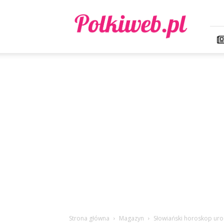
Polkiweb.pl
Strona główna
Magazyn
Słowiański horoskop ur