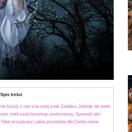
Spis treści
ie każdy z nas zna swój znak Zodiaku. Jednak nie wiele
wnież mieli swój horoskop urodzeniowy. Sprawdź jaki
bie przypisany i jakie przesłanie dla Ciebie niesie.