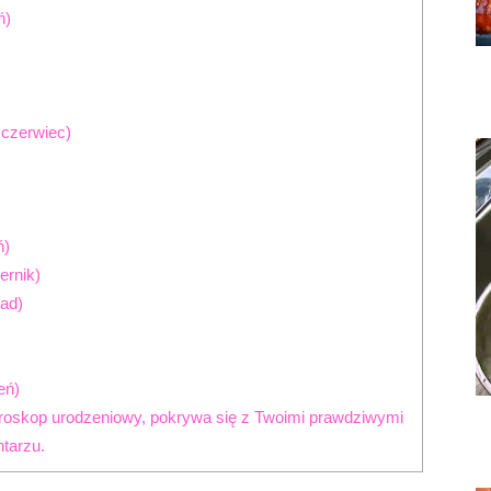
ń)
2 czerwiec)
ń)
ernik)
pad)
eń)
roskop urodzeniowy, pokrywa się z Twoimi prawdziwymi
tarzu.