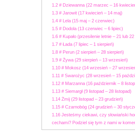
1.2
# Dziewanna (22 marzec – 16 kwiecie
1.3
# Jarowit (17 kwiecień – 14 maj)
1.4
# Lela (15 maj – 2 czerwiec)
1.5
# Dodola (13 czerwiec – 6 lipiec)
1.6
# Kupało (przesilenie letnie – 21 lub 2
1.7
# Łada (7 lipiec – 1 sierpień)
1.8
# Perun (2 sierpień – 28 sierpień)
1.9
# Żywa (29 sierpień – 13 wrzesień)
1.10
# Mokosz (14 wrzesień – 27 wrzesie
1.11
# Swarożyc (28 wrzesień – 15 paździ
1.12
# Marzanna (16 październik – 8 listo
1.13
# Siemargł (9 listopad – 28 listopad)
1.14
Żmij (29 listopad – 23 grudzień)
1.15
# Czarnobóg (24 grudzień – 30 stycz
1.16
Jesteśmy ciekawi, czy słowiański ho
cechami? Podziel się tym z nami w komen