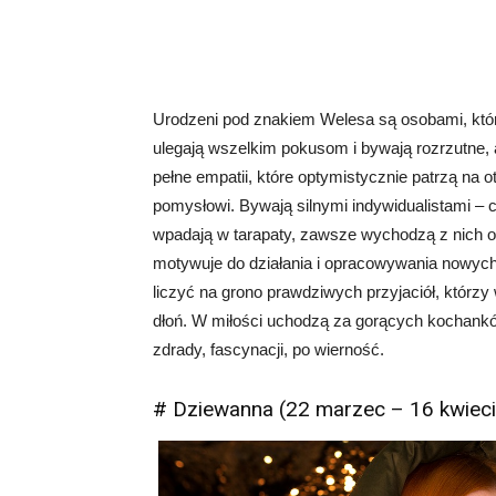
Urodzeni pod znakiem Welesa są osobami, któr
ulegają wszelkim pokusom i bywają rozrzutne, a
pełne empatii, które optymistycznie patrzą na o
pomysłowi. Bywają silnymi indywidualistami – c
wpadają w tarapaty, zawsze wychodzą z nich ob
motywuje do działania i opracowywania nowych
liczyć na grono prawdziwych przyjaciół, którz
dłoń. W miłości uchodzą za gorących kochanków
zdrady, fascynacji, po wierność.
# Dziewanna (22 marzec – 16 kwiec