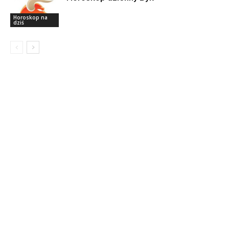
Horoskop na
dziś